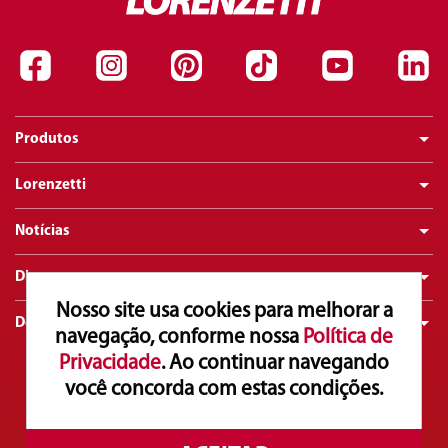
Produtos
Lorenzetti
Notícias
Dicas
Nosso site usa cookies para melhorar a
Downloads
navegação, conforme nossa
Política de
Privacidade
. Ao continuar navegando
você concorda com estas condições.
Atendimento ao Consumidor
0800 016 0211