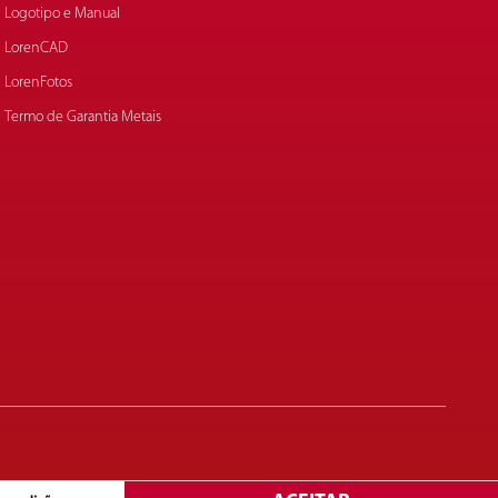
Logotipo e Manual
LorenCAD
LorenFotos
Termo de Garantia Metais
Copyright© 2025. Lorenzetti S.A. Todos os direitos reservados