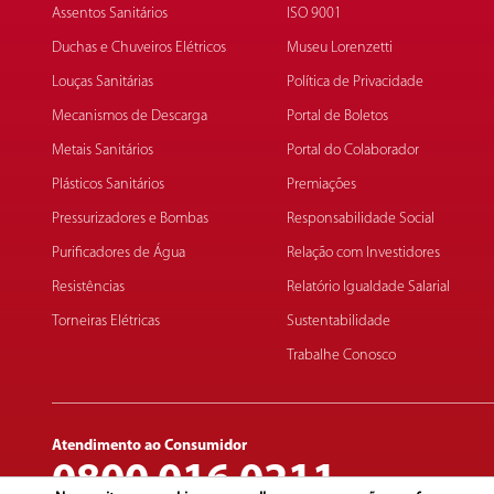
Assentos Sanitários
ISO 9001
Duchas e Chuveiros Elétricos
Museu Lorenzetti
Louças Sanitárias
Política de Privacidade
Mecanismos de Descarga
Portal de Boletos
Metais Sanitários
Portal do Colaborador
Plásticos Sanitários
Premiações
Pressurizadores e Bombas
Responsabilidade Social
Purificadores de Água
Relação com Investidores
Resistências
Relatório Igualdade Salarial
Torneiras Elétricas
Sustentabilidade
Trabalhe Conosco
Atendimento ao Consumidor
0800 016 0211