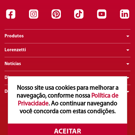
Produtos
Lorenzetti
Notícias
Dicas
Nosso site usa cookies para melhorar a
Downloads
navegação, conforme nossa
Política de
Privacidade
. Ao continuar navegando
você concorda com estas condições.
Atendimento ao Consumidor
0800 016 0211
Copyright© 2025. Lorenzetti S.A. Todos os direitos reservados