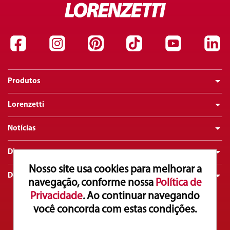
Produtos
Lorenzetti
Notícias
Dicas
Nosso site usa cookies para melhorar a
Downloads
navegação, conforme nossa
Política de
Privacidade
. Ao continuar navegando
você concorda com estas condições.
Atendimento ao Consumidor
0800 016 0211