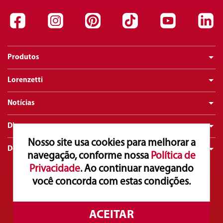
Produtos
Lorenzetti
Notícias
Dicas
Nosso site usa cookies para melhorar a
Downloads
navegação, conforme nossa
Política de
Privacidade
. Ao continuar navegando
você concorda com estas condições.
Atendimento ao Consumidor
0800 016 0211
Copyright© 2025. Lorenzetti S.A. Todos os direitos reservados